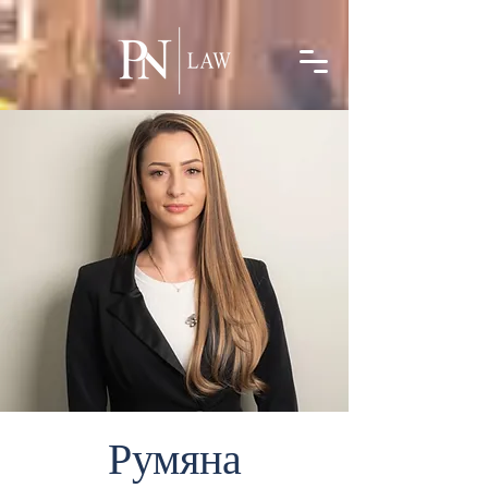
linkedin-site-verification=5e6b9f24-acec-42ff-986e-a269ff762c31
Румяна