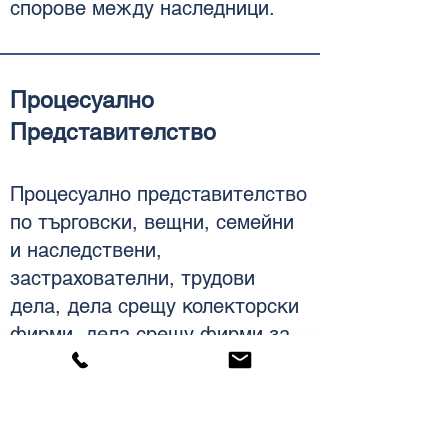
спорове между наследници.
Процесуално
Представителство
Процесуално представителство
по търговски, вещни, семейни
и наследствени,
застрахователни, трудови
дела, дела срещу колекторски
фирми, дела срещу фирми за
„бързи кредити“, дела срещу
„Топлофикация София“ ЕАД и
„Софийска вода“ АД.