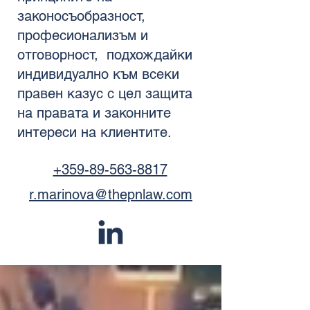
законосъобразност,
професионализъм и
отговорност, подхождайки
индивидуално към всеки
правен казус с цел защита
на правата и законните
интереси на клиентите.
+359-89-563-8817
r.marinova@thepnlaw.com